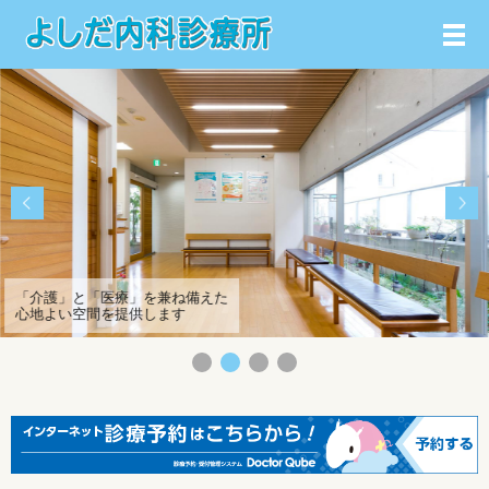
メ
「介護」と「医療」を兼ね備えた
心地よい空間を提供します