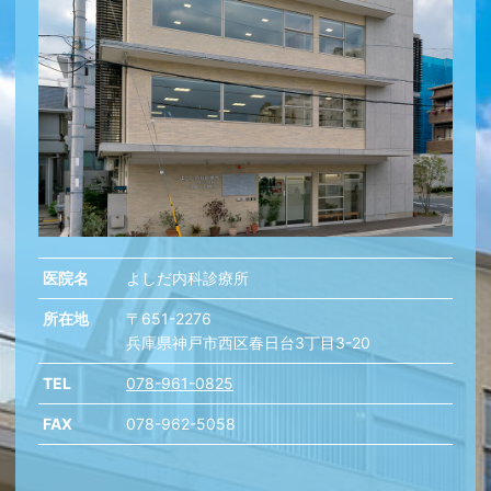
医院名
よしだ内科診療所
所在地
〒651-2276
兵庫県神戸市西区春日台3丁目3-20
TEL
078-961-0825
FAX
078-962-5058