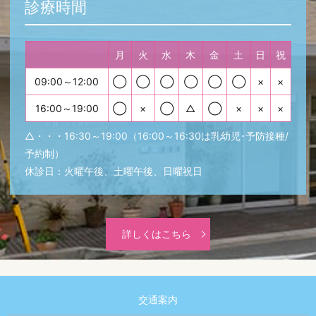
診療時間
月
火
水
木
金
土
日
祝
09:00～12:00
◯
◯
◯
◯
◯
◯
×
×
16:00～19:00
◯
×
◯
△
◯
×
×
×
△・・・16:30～19:00（16:00～16:30は乳幼児･予防接種/
予約制）
休診日：火曜午後、土曜午後、日曜祝日
詳しくはこちら
交通案内