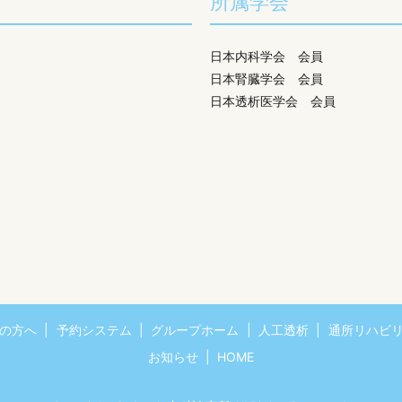
所属学会
日本内科学会 会員
日本腎臓学会 会員
日本透析医学会 会員
の方へ
予約システム
グループホーム
人工透析
通所リハビ
お知らせ
HOME