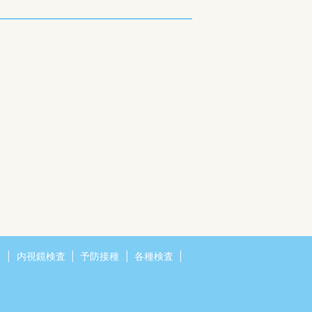
リ
内視鏡検査
予防接種
各種検査