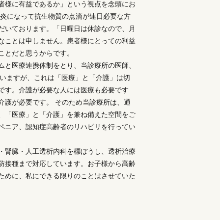
者様に有益であるか」という視点を念頭にお
肺炎になって抗生物質の点滴が連日必要な方
だいております。「日曜日は休診なので、月
なことは申しません。患者様にとっての利益
ことだと思うからです。
ムと医療連携体制をとり、当診療所の医師、
ていますが、これは「医療」と「介護」は切
です。介護が必要な人には医療も必要です
介護が必要です。 そのため当診療所は、通
、「医療」と「介護」を兼ね備えた空間をご
ペニア、認知症高齢者のリハビリを行ってい
・腎臓・人工透析内科を標ぼうし、透析治療
防接種まで対応しています。お子様から高齢
ために、私にできる限りのことはさせていた