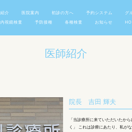
師紹介
医院案内
初診の方へ
予約システム
グ
内視鏡検査
予防接種
各種検査
お知らせ
HO
医師紹介
院長 吉田 輝夫
「当診療所に来ていただいたから
く」 これは診療にあたり、私が