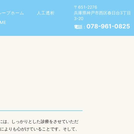
〒651-2276
兵庫県神戸市西区春日台3丁目
ループホーム
人工透析
3-20
ME
078-961-0825
電話：
には、しっかりとした診療をさせていただ
なによりも心がけていることです。そして、